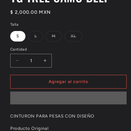
Precio
$ 2,000.00 MXN
habitual
Talla
Variante
Variante
Variante
S
L
M
XL
agotada
agotada
agotada
o
o
o
no
no
no
Cantidad
disponible
disponible
disponible
Reducir
Aumentar
cantidad
cantidad
para
para
YG
YG
Agregar al carrito
TREE
TREE
CAMO
CAMO
BELT
BELT
CINTURON PARA PESAS CON DISEÑO
Producto Original