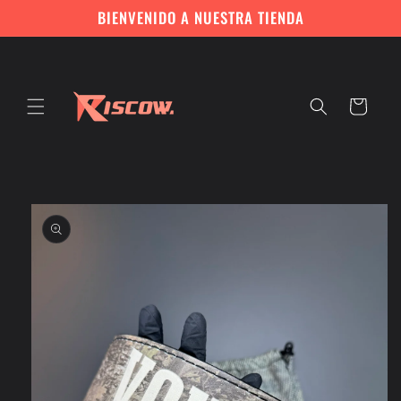
Ir
BIENVENIDO A NUESTRA TIENDA
directamente
al contenido
Carrito
Ir
directamente
a la
información
del producto