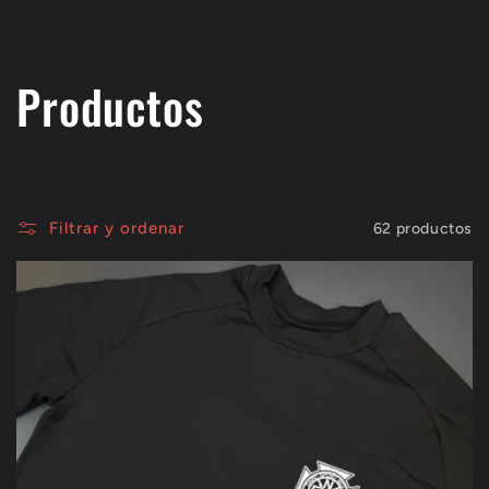
C
Productos
o
l
Filtrar y ordenar
62 productos
e
c
c
i