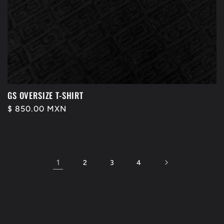
GS OVERSIZE T-SHIRT
Precio
$ 850.00 MXN
habitual
1
2
3
4