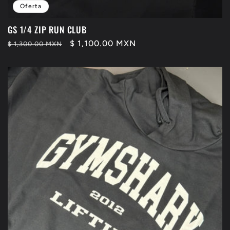
Oferta
GS 1/4 ZIP RUN CLUB
Precio
Precio
$ 1,100.00 MXN
$ 1,300.00 MXN
habitual
de
oferta