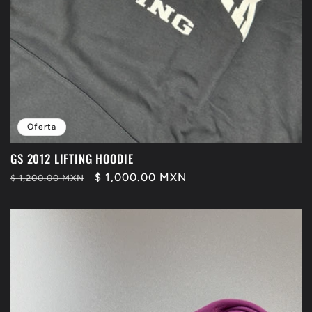
Oferta
GS 2012 LIFTING HOODIE
Precio
Precio
$ 1,000.00 MXN
$ 1,200.00 MXN
habitual
de
oferta