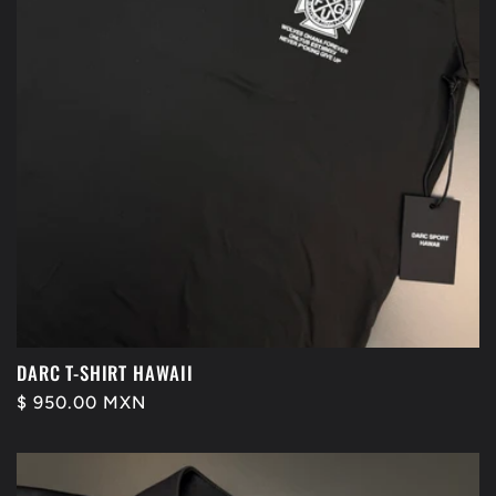
ó
n
:
DARC T-SHIRT HAWAII
Precio
$ 950.00 MXN
habitual