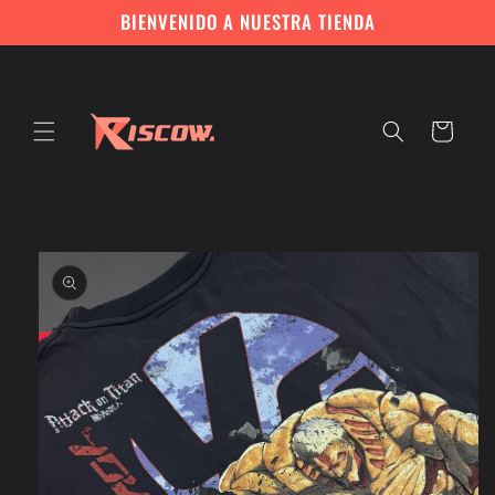
Ir
BIENVENIDO A NUESTRA TIENDA
directamente
al contenido
Carrito
Ir
directamente
a la
información
del producto