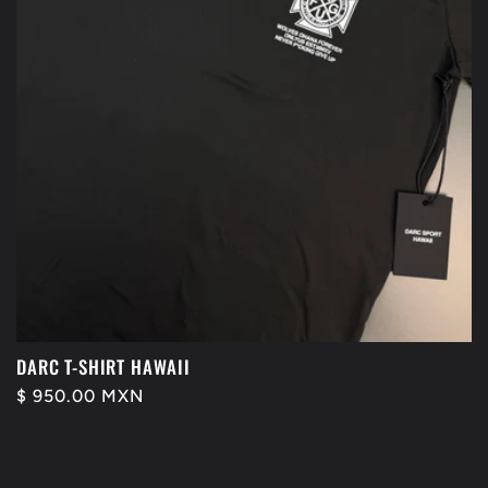
ó
n
:
DARC T-SHIRT HAWAII
Precio
$ 950.00 MXN
habitual