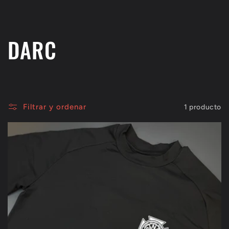
C
DARC
o
l
Filtrar y ordenar
1 producto
e
c
c
i